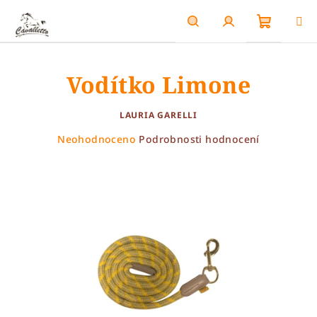
Přejít
na
obsah
Nákupn
Hledat
Přihlášení
Vodítko Limone
košík
LAURIA GARELLI
Průměrné
Neohodnoceno
Podrobnosti hodnocení
hodnocení
produktu
je
0,0
z
5
hvězdiček.