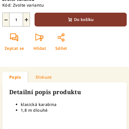
cena:
Kód:
Zvolte variantu
−
+
Do košíku
Zeptat se
Hlídat
Sdílet
Popis
Diskuze
Detailní popis produktu
klasická karabina
1,8 m dlouhé