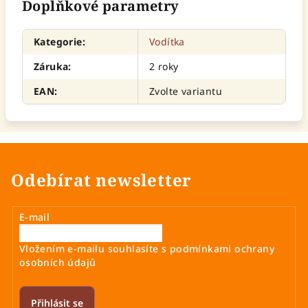
Doplňkové parametry
Kategorie
:
Vodítka
Záruka
:
2 roky
EAN
:
Zvolte variantu
Odebírat newsletter
E-mail
Vložením e-mailu souhlasíte s
podmínkami ochrany
osobních údajů
Přihlásit se