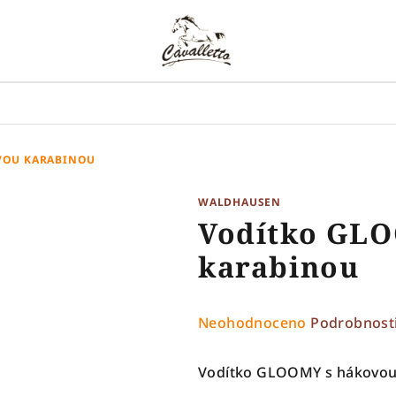
VOU KARABINOU
WALDHAUSEN
Vodítko GL
karabinou
Průměrné
Neohodnoceno
Podrobnost
hodnocení
produktu
Vodítko GLOOMY s hákovou
je