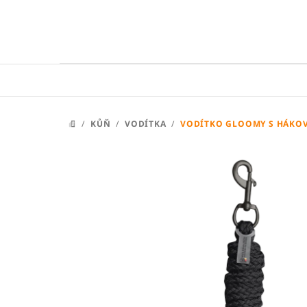
Přejít
na
obsah
/
KŮŇ
/
VODÍTKA
/
VODÍTKO GLOOMY S HÁKO
DOMŮ