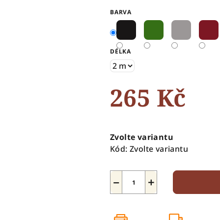
0,0
BARVA
z
5
hvězdiček.
DÉLKA
265 Kč
Měrná
cena:
Zvolte variantu
Kód:
Zvolte variantu
−
+