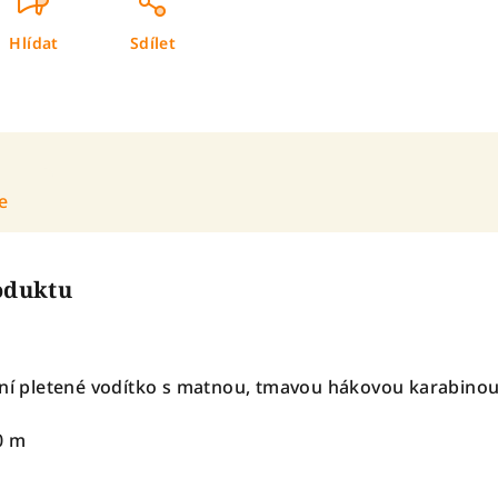
Hlídat
Sdílet
e
roduktu
tní pletené vodítko s matnou, tmavou hákovou karabinou
,0 m