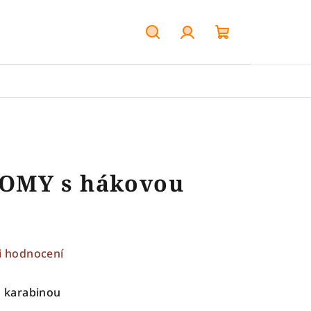
Hledat
Přihlášení
Nákupní
košík
OOMY s hákovou
i hodnocení
 karabinou