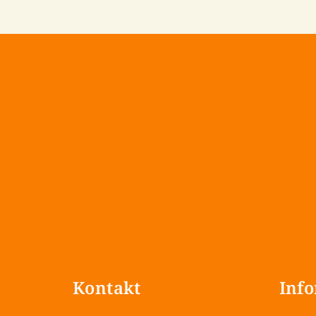
Z
á
Kontakt
Info
p