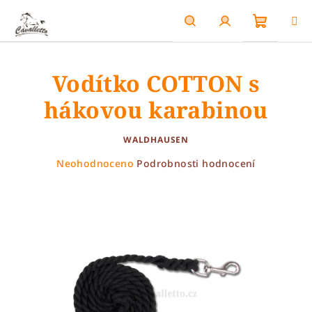
Přejít
na
obsah
Nákupn
Hledat
Přihlášení
Vodítko COTTON s
košík
hákovou karabinou
WALDHAUSEN
Průměrné
Neohodnoceno
Podrobnosti hodnocení
hodnocení
produktu
je
0,0
z
5
hvězdiček.