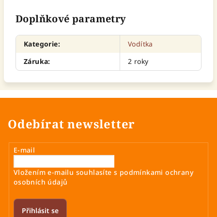
Doplňkové parametry
Kategorie
:
Vodítka
Záruka
:
2 roky
Odebírat newsletter
E-mail
Vložením e-mailu souhlasíte s
podmínkami ochrany
osobních údajů
Přihlásit se