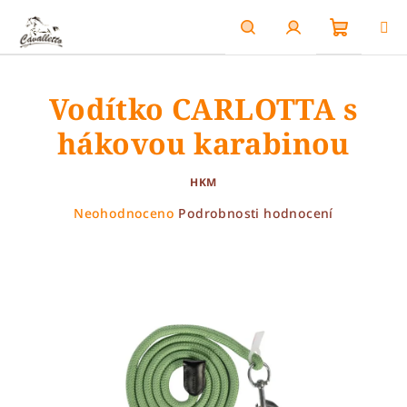
Přejít
na
obsah
Nákupn
Hledat
Přihlášení
Vodítko CARLOTTA s
košík
hákovou karabinou
HKM
Průměrné
Neohodnoceno
Podrobnosti hodnocení
hodnocení
produktu
je
0,0
z
5
hvězdiček.