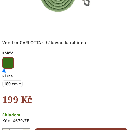
Vodítko CARLOTTA s hákovou karabinou
BARVA
DÉLKA
199 Kč
Měrná
Skladem
cena:
Kód:
4679/ZEL