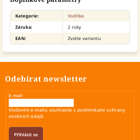
Kategorie
:
Vodítka
Záruka
:
2 roky
EAN
:
Zvolte variantu
Odebírat newsletter
E-mail
Vložením e-mailu souhlasíte s
podmínkami ochrany
osobních údajů
Přihlásit se