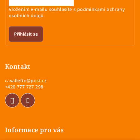
Vložením e-mailu souhlasíte s
podmínkami ochrany
osobních údajů
Přihlásit se
Z
á
p
Kontakt
a
cavalletto
@
post.cz
t
+420 777 727 298
í
Informace pro vás