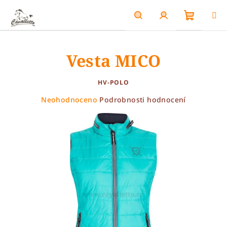
Přejít
na
obsah
Nákupn
Hledat
Přihlášení
Vesta MICO
košík
HV-POLO
Průměrné
Neohodnoceno
Podrobnosti hodnocení
hodnocení
produktu
je
0,0
z
5
hvězdiček.