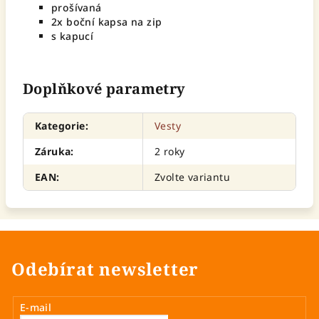
prošívaná
2x boční kapsa na zip
s kapucí
Doplňkové parametry
Kategorie
:
Vesty
Záruka
:
2 roky
EAN
:
Zvolte variantu
Odebírat newsletter
E-mail