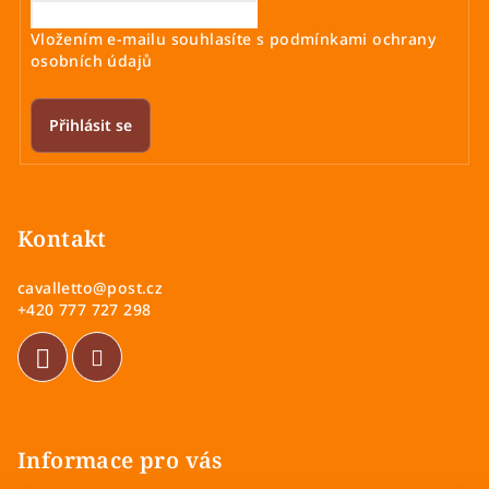
Vložením e-mailu souhlasíte s
podmínkami ochrany
osobních údajů
Přihlásit se
Z
á
p
Kontakt
a
cavalletto
@
post.cz
t
+420 777 727 298
í
Informace pro vás