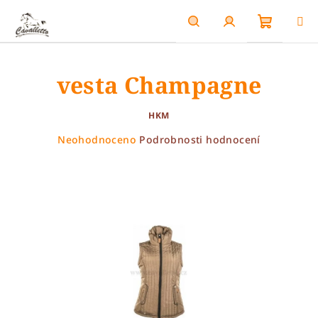
Přejít
na
obsah
Nákupn
Hledat
Přihlášení
vesta Champagne
košík
HKM
Průměrné
Neohodnoceno
Podrobnosti hodnocení
hodnocení
produktu
je
0,0
z
5
hvězdiček.