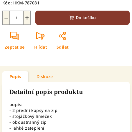
Kód:
HKM-787081
−
+
Do košíku
Zeptat se
Hlídat
Sdílet
Popis
Diskuze
Detailní popis produktu
popis:
- 2 přední kapsy na zip
- stojáčkový límeček
- oboustranný zip
- lehké zateplení