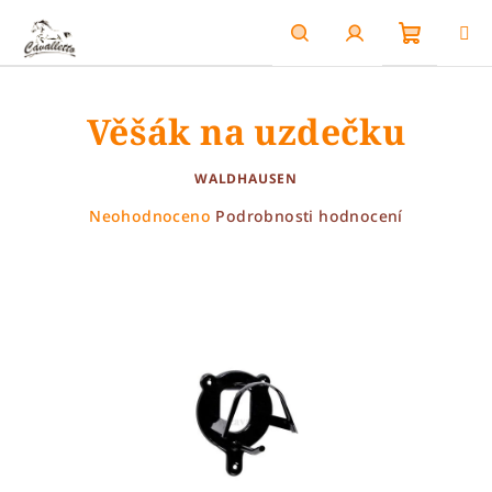
Přejít
na
obsah
Nákupn
Hledat
Přihlášení
Věšák na uzdečku
košík
WALDHAUSEN
Průměrné
Neohodnoceno
Podrobnosti hodnocení
hodnocení
produktu
je
0,0
z
5
hvězdiček.