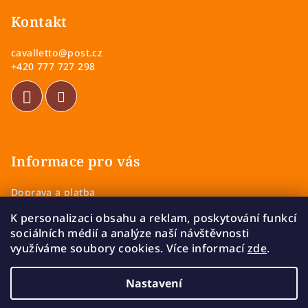
á
p
Kontakt
a
cavalletto
@
post.cz
t
+420 777 727 298
í
Informace pro vás
Doprava a platba
Obchodní podmínky
K personalizaci obsahu a reklam, poskytování funkcí
Zásady ochrany osobních údajů
sociálních médií a analýze naší návštěvnosti
Vrácení a výměna zboží
využíváme soubory cookies. Více informací
zde
.
Reklamace
Nastavení
Copyright 2026
Cavalletto
. Všechna práva vyhrazena.