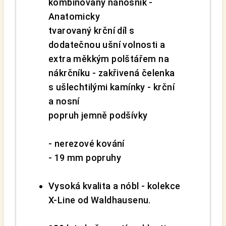
kombinovaný nánosník -
Anatomicky
tvarovaný krční díl s
dodatečnou ušní volnosti a
extra měkkým polštářem na
nákrčníku - zakřivená čelenka
s ušlechtilými kamínky - krční
a nosní
popruh jemně podšívky
- nerezové kování
- 19 mm popruhy
Vysoká kvalita a nóbl - kolekce
X-Line od Waldhausenu.