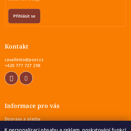
Přihlásit se
Z
á
p
Kontakt
a
cavalletto
@
post.cz
t
+420 777 727 298
í
Informace pro vás
Doprava a platba
Obchodní podmínky
K personalizaci obsahu a reklam, poskytování funkcí