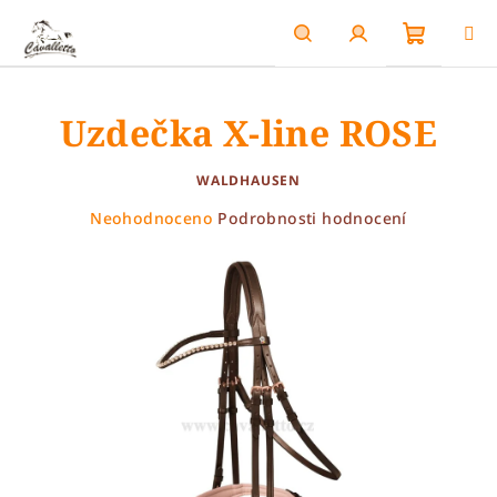
Přejít
na
obsah
Nákupn
Hledat
Přihlášení
Uzdečka X-line ROSE
košík
WALDHAUSEN
Průměrné
Neohodnoceno
Podrobnosti hodnocení
hodnocení
produktu
je
0,0
z
5
hvězdiček.