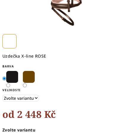
Uzdečka X-line ROSE
BARVA
VELIKOSTI
od
2 448 Kč
Měrná
Zvolte variantu
cena: