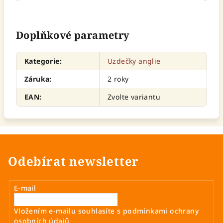
Doplňkové parametry
Kategorie
:
Uzdečky anglie
Záruka
:
2 roky
EAN
:
Zvolte variantu
Odebírat newsletter
E-mail
Vložením e-mailu souhlasíte s
podmínkami ochrany
osobních údajů