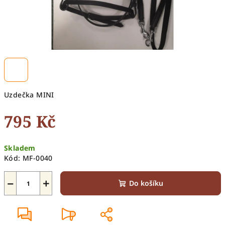
Uzdečka MINI
795 Kč
Měrná
Skladem
cena:
Kód:
MF-0040
−
+
Do košíku