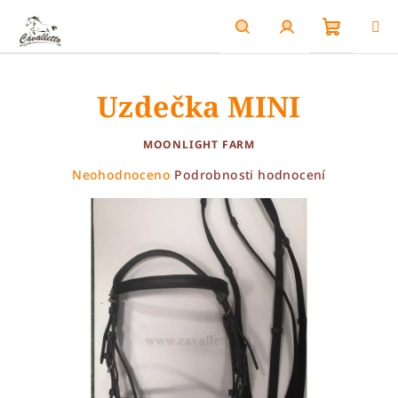
Přejít
na
obsah
Nákupn
Hledat
Přihlášení
Uzdečka MINI
košík
MOONLIGHT FARM
Průměrné
Neohodnoceno
Podrobnosti hodnocení
hodnocení
produktu
je
0,0
z
5
hvězdiček.