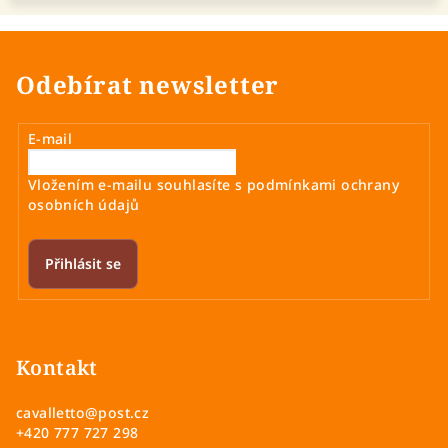
Odebírat newsletter
E-mail
Vložením e-mailu souhlasíte s
podmínkami ochrany
osobních údajů
Přihlásit se
Z
á
p
Kontakt
a
cavalletto
@
post.cz
t
+420 777 727 298