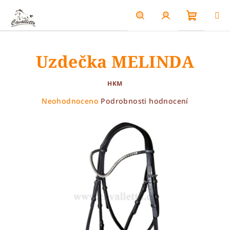
Přejít
na
obsah
Nákupn
Hledat
Přihlášení
Uzdečka MELINDA
košík
HKM
Průměrné
Neohodnoceno
Podrobnosti hodnocení
hodnocení
produktu
je
0,0
z
5
hvězdiček.