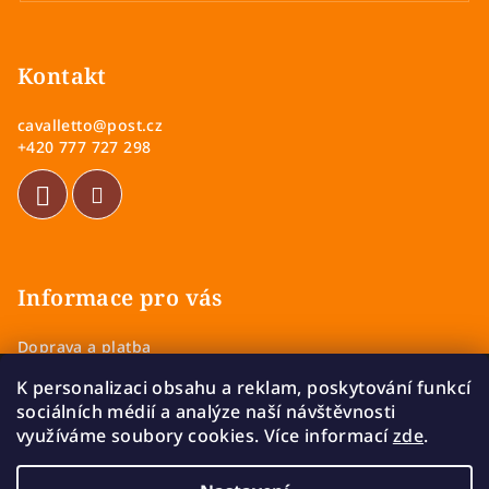
Z
á
p
Kontakt
a
cavalletto
@
post.cz
t
+420 777 727 298
í
Informace pro vás
Doprava a platba
Obchodní podmínky
K personalizaci obsahu a reklam, poskytování funkcí
Zásady ochrany osobních údajů
sociálních médií a analýze naší návštěvnosti
Vrácení a výměna zboží
využíváme soubory cookies. Více informací
zde
.
Reklamace