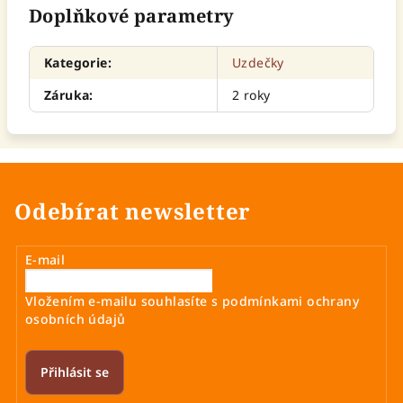
Doplňkové parametry
Kategorie
:
Uzdečky
Záruka
:
2 roky
Odebírat newsletter
E-mail
Vložením e-mailu souhlasíte s
podmínkami ochrany
osobních údajů
Přihlásit se