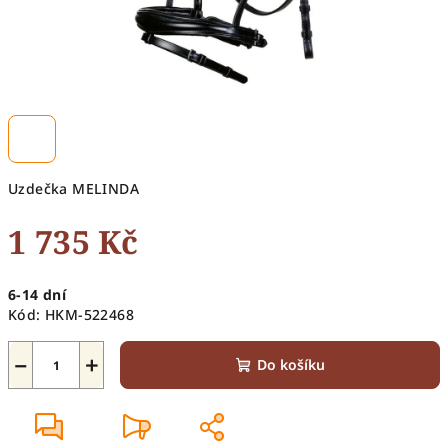
Uzdečka MELINDA
1 735 Kč
Měrná
6-14 dní
cena:
Kód:
HKM-522468
−
+
Do košíku