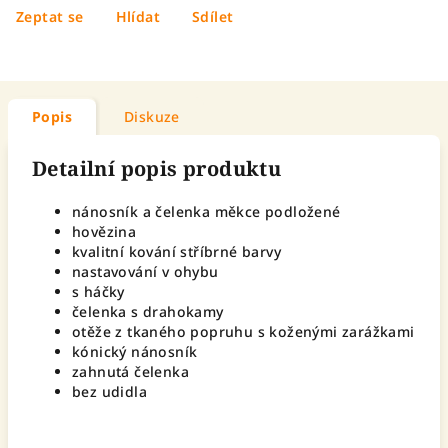
Zeptat se
Hlídat
Sdílet
Popis
Diskuze
Detailní popis produktu
nánosník a čelenka měkce podložené
hovězina
kvalitní kování stříbrné barvy
nastavování v ohybu
s háčky
čelenka s drahokamy
otěže z tkaného popruhu s koženými zarážkami
kónický nánosník
zahnutá čelenka
bez udidla