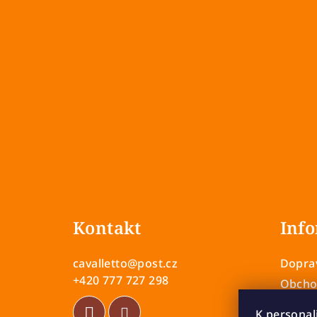
Z
á
Kontakt
Info
p
a
cavalletto
@
post.cz
Doprav
t
+420 777 727 298
Obcho
Zásady
í
K personal