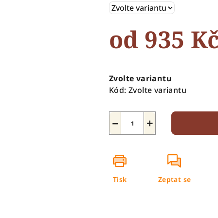
5
hvězdiček.
od
935 K
Měrná
cena:
Zvolte variantu
Kód:
Zvolte variantu
−
+
Tisk
Zeptat se