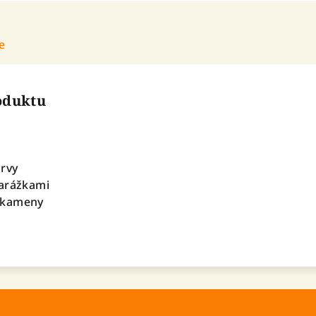
e
roduktu
arvy
zarážkami
 kameny