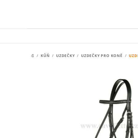
Přejít
na
obsah
/
KŮŇ
/
UZDEČKY
/
UZDEČKY PRO KONĚ
/
UZD
DOMŮ