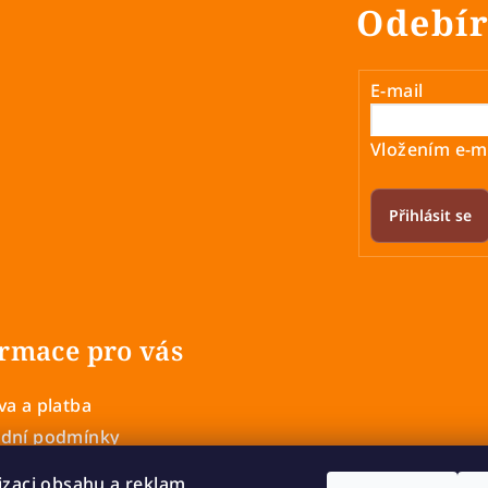
Odebír
E-mail
Vložením e-ma
Přihlásit se
rmace pro vás
a a platba
dní podmínky
 ochrany osobních údajů
izaci obsahu a reklam,