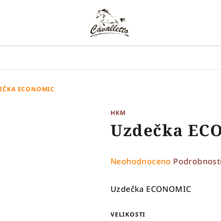
EČKA ECONOMIC
HKM
Uzdečka EC
Průměrné
Neohodnoceno
Podrobnost
hodnocení
produktu
Uzdečka ECONOMIC
je
0,0
VELIKOSTI
z