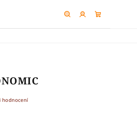
Hledat
Přihlášení
Nákupní
košík
ONOMIC
i hodnocení