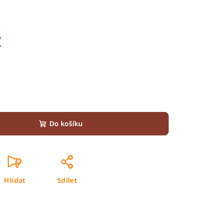
č
Do košíku
Hlídat
Sdílet