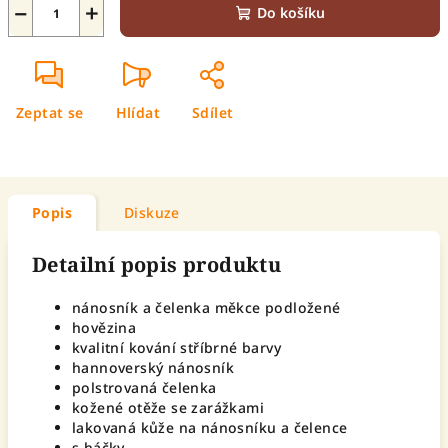
−
+
Do košíku
Zeptat se
Hlídat
Sdílet
Popis
Diskuze
Detailní popis produktu
nánosník a čelenka měkce podložené
hovězina
kvalitní kování stříbrné barvy
hannoverský nánosník
polstrovaná čelenka
kožené otěže se zarážkami
lakovaná kůže na nánosníku a čelence
s háčky