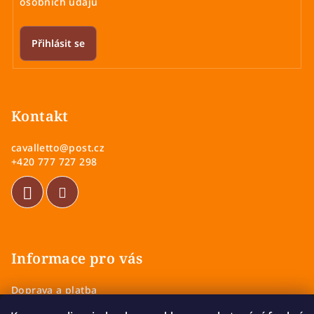
osobních údajů
Přihlásit se
Z
á
p
Kontakt
a
cavalletto
@
post.cz
t
+420 777 727 298
í
Informace pro vás
Doprava a platba
Obchodní podmínky