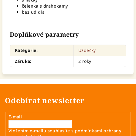
čelenka s drahokamy
bez udidla
Doplňkové parametry
Kategorie
:
Uzdečky
Záruka
:
2 roky
Odebírat newsletter
E-mail
Vložením e-mailu souhlasíte s
podmínkami ochrany