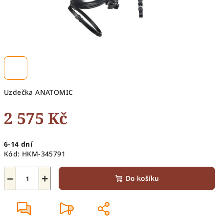
Uzdečka ANATOMIC
2 575 Kč
Měrná
6-14 dní
cena:
Kód:
HKM-345791
−
+
Do košíku