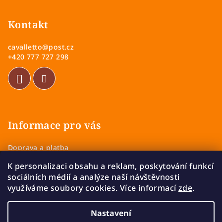
á
p
Kontakt
a
cavalletto
@
post.cz
t
+420 777 727 298
í
Informace pro vás
Doprava a platba
Obchodní podmínky
K personalizaci obsahu a reklam, poskytování funkcí
Zásady ochrany osobních údajů
sociálních médií a analýze naší návštěvnosti
Vrácení a výměna zboží
využíváme soubory cookies. Více informací
zde
.
Reklamace
Nastavení