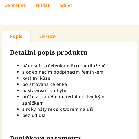
Zeptat se
Hlídat
Sdílet
Popis
Diskuze
Detailní popis produktu
nánosník a čelenka měkce podložené
s odepínacím podpínacím řemínkem
kvalitní kůže
polstrovaná čelenka
nastavování v ohybu
otěže z tkaného materiálu s dvojitými
zarážkami
široký nátylník s otvorem na uši
bez udidla
Doplňkové parametry