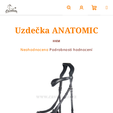
Přejít
na
obsah
Nákupn
Hledat
Přihlášení
Uzdečka ANATOMIC
košík
HKM
Průměrné
Neohodnoceno
Podrobnosti hodnocení
hodnocení
produktu
je
0,0
z
5
hvězdiček.