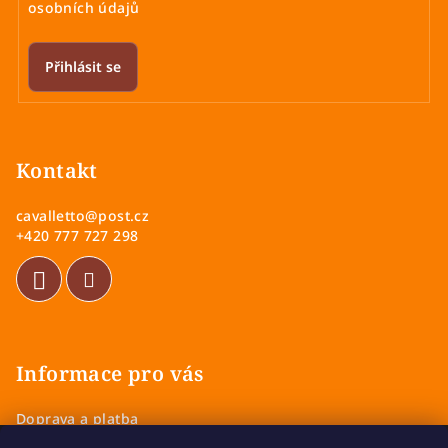
osobních údajů
Přihlásit se
Z
á
p
Kontakt
a
cavalletto
@
post.cz
t
+420 777 727 298
í
Informace pro vás
Doprava a platba
Obchodní podmínky