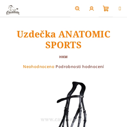
Přejít
na
obsah
Nákupn
Hledat
Přihlášení
Uzdečka ANATOMIC
košík
SPORTS
HKM
Průměrné
Neohodnoceno
Podrobnosti hodnocení
hodnocení
produktu
je
0,0
z
5
hvězdiček.