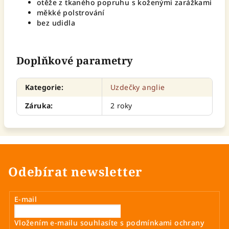
otěže z tkaného popruhu s koženými zarážkami
měkké polstrování
bez udidla
Doplňkové parametry
Kategorie
:
Uzdečky anglie
Záruka
:
2 roky
Odebírat newsletter
E-mail
Vložením e-mailu souhlasíte s
podmínkami ochrany