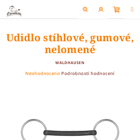
Přejít
na
obsah
Nákupn
Hledat
Přihlášení
Udidlo stíhlové, gumové,
košík
nelomené
WALDHAUSEN
Průměrné
Neohodnoceno
Podrobnosti hodnocení
hodnocení
produktu
je
0,0
z
5
hvězdiček.