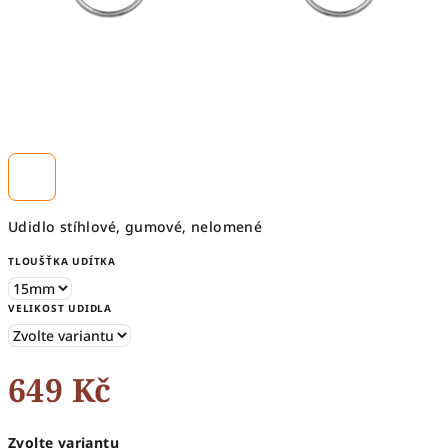
Udidlo stíhlové, gumové, nelomené
TLOUŠŤKA UDÍTKA
VELIKOST UDIDLA
649 Kč
Měrná
Zvolte variantu
cena: