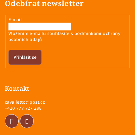
Odebírat newsletter
E-mail
Vložením e-mailu souhlasíte s
podmínkami ochrany
osobních údajů
Přihlásit se
Z
á
p
Kontakt
a
cavalletto
@
post.cz
t
+420 777 727 298
í