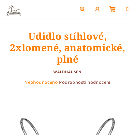
Přejít
na
obsah
Nákupn
Hledat
Přihlášení
Udidlo stíhlové,
košík
2xlomené, anatomické,
plné
WALDHAUSEN
Průměrné
Neohodnoceno
Podrobnosti hodnocení
hodnocení
produktu
je
0,0
z
5
hvězdiček.