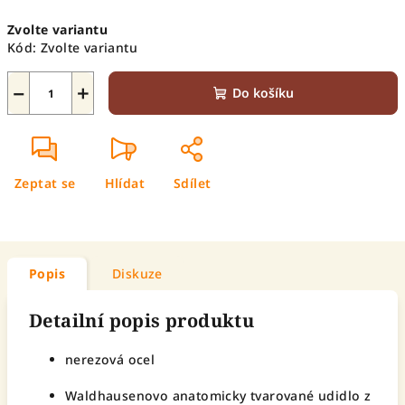
Měrná
Zvolte variantu
cena:
Kód:
Zvolte variantu
−
+
Do košíku
Zeptat se
Hlídat
Sdílet
Popis
Diskuze
Detailní popis produktu
nerezová ocel
Waldhausenovo anatomicky tvarované udidlo z