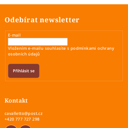
Odebírat newsletter
E-mail
Vložením e-mailu souhlasíte s
podmínkami ochrany
osobních údajů
Přihlásit se
Z
á
p
Kontakt
a
cavalletto
@
post.cz
t
+420 777 727 298
í