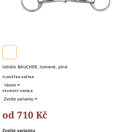
Udidlo BAUCHER, lomené, plné
TLOUŠŤKA UDÍTKA
VELIKOST UDIDLA
od
710 Kč
Měrná
Zvolte variantu
cena: