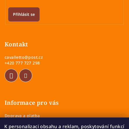
Přihlásit se
Z
á
p
Kontakt
a
cavalletto
@
post.cz
t
+420 777 727 298
í
Informace pro vás
Doprava a platba
Obchodní podmínky
K personalizaci obsahu a reklam, poskytování funkcí