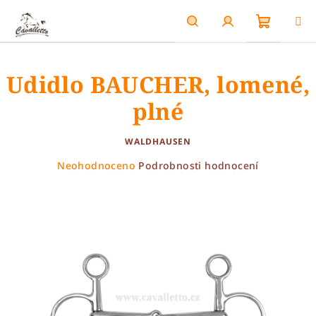
Přejít
na
obsah
Nákupn
Hledat
Přihlášení
Udidlo BAUCHER, lomené,
košík
plné
WALDHAUSEN
Průměrné
Neohodnoceno
Podrobnosti hodnocení
hodnocení
produktu
je
0,0
z
5
hvězdiček.