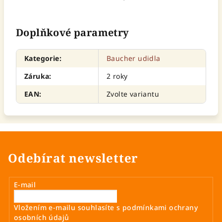
Doplňkové parametry
Kategorie
:
Baucher udidla
Záruka
:
2 roky
EAN
:
Zvolte variantu
Odebírat newsletter
E-mail
Vložením e-mailu souhlasíte s
podmínkami ochrany
osobních údajů