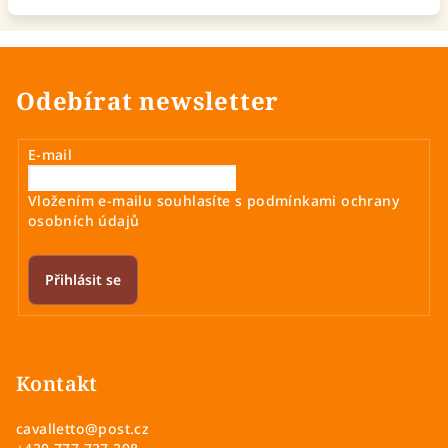
Odebírat newsletter
E-mail
Vložením e-mailu souhlasíte s
podmínkami ochrany
osobních údajů
Přihlásit se
Z
á
p
Kontakt
a
cavalletto
@
post.cz
t