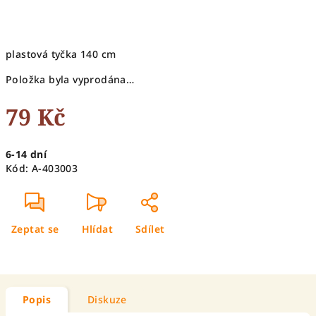
plastová tyčka 140 cm
Položka byla vyprodána…
79 Kč
Měrná
6-14 dní
cena:
Kód:
A-403003
Zeptat se
Hlídat
Sdílet
Popis
Diskuze