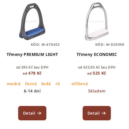
o
ý
d
p
u
i
k
s
t
p
ů
KÓD:
W-670432
KÓD:
W-029398
r
o
Třmeny PREMIUM LIGHT
Třmeny ECONOMIC
d
od 395 Kč bez DPH
od 433,90 Kč bez DPH
u
478 Kč
525 Kč
od
od
k
modrá
černá
šedá
růžová
stříbrná
t
6-14 dní
Skladem
ů
Detail
Detail