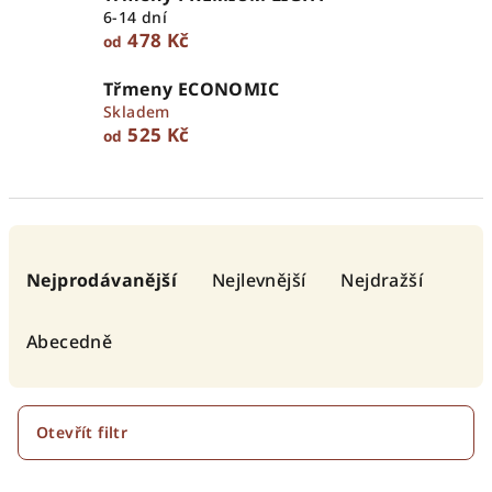
6-14 dní
478 Kč
od
Třmeny ECONOMIC
Skladem
525 Kč
od
Ř
a
Nejprodávanější
Nejlevnější
Nejdražší
z
e
Abecedně
n
í
p
Otevřít filtr
r
V