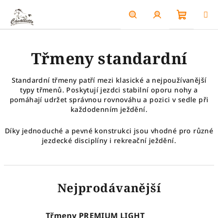
Přejít
na
obsah
Nákupn
Hledat
Přihlášení
Třmeny standardní
košík
Standardní třmeny patří mezi klasické a nejpoužívanější
typy třmenů. Poskytují jezdci stabilní oporu nohy a
pomáhají udržet správnou rovnováhu a pozici v sedle při
každodenním ježdění.
Díky jednoduché a pevné konstrukci jsou vhodné pro různé
jezdecké disciplíny i rekreační ježdění.
Nejprodávanější
Třmeny PREMIUM LIGHT