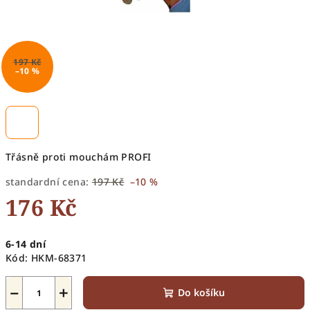
197 Kč
–10 %
Třásně proti mouchám PROFI
standardní cena:
197 Kč
–10 %
176 Kč
Měrná
6-14 dní
cena:
Kód:
HKM-68371
−
+
Do košíku