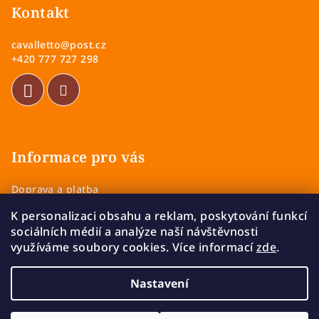
p
Kontakt
a
cavalletto
@
post.cz
t
+420 777 727 298
í
Informace pro vás
Doprava a platba
Obchodní podmínky
K personalizaci obsahu a reklam, poskytování funkcí
Zásady ochrany osobních údajů
sociálních médií a analýze naší návštěvnosti
Vrácení a výměna zboží
využíváme soubory cookies. Více informací
zde
.
Reklamace
Nastavení
Copyright 2026
Cavalletto
. Všechna práva vyhrazena.
Upravit nastavení cookies