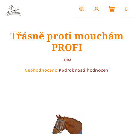
Přejít
na
obsah
Nákupn
Hledat
Přihlášení
Třásně proti mouchám
košík
PROFI
HKM
Průměrné
Neohodnoceno
Podrobnosti hodnocení
hodnocení
produktu
je
0,0
z
5
hvězdiček.