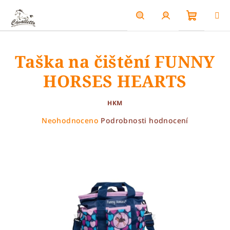
Přejít
na
obsah
Nákupn
Hledat
Přihlášení
Taška na čištění FUNNY
košík
HORSES HEARTS
HKM
Průměrné
Neohodnoceno
Podrobnosti hodnocení
hodnocení
produktu
je
0,0
z
5
hvězdiček.