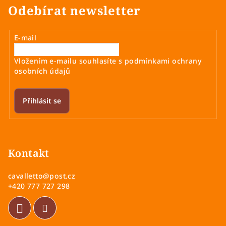
Odebírat newsletter
E-mail
Vložením e-mailu souhlasíte s
podmínkami ochrany
osobních údajů
Přihlásit se
Z
á
p
Kontakt
a
cavalletto
@
post.cz
t
+420 777 727 298
í