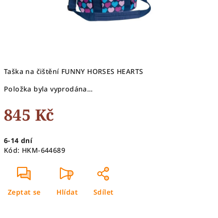
Taška na čištění FUNNY HORSES HEARTS
Položka byla vyprodána…
845 Kč
Měrná
6-14 dní
cena:
Kód:
HKM-644689
Zeptat se
Hlídat
Sdílet