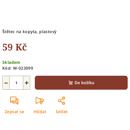
Štětec na kopyta, plastový
59 Kč
Měrná
Skladem
cena:
Kód:
W-023099
−
+
Do košíku
Zeptat se
Hlídat
Sdílet