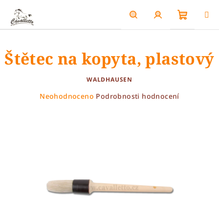
Přejít
na
obsah
Nákupn
Hledat
Přihlášení
Štětec na kopyta, plastový
košík
WALDHAUSEN
Průměrné
Neohodnoceno
Podrobnosti hodnocení
hodnocení
produktu
je
0,0
z
5
hvězdiček.