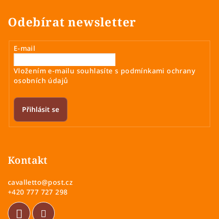
Odebírat newsletter
E-mail
Vložením e-mailu souhlasíte s
podmínkami ochrany
osobních údajů
Přihlásit se
Z
á
p
Kontakt
a
cavalletto
@
post.cz
t
+420 777 727 298
í