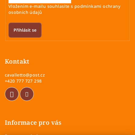
Vložením e-mailu souhlasíte s
podmínkami ochrany
osobních údajů
Přihlásit se
Z
á
p
Kontakt
a
cavalletto
@
post.cz
t
+420 777 727 298
í
Informace pro vás