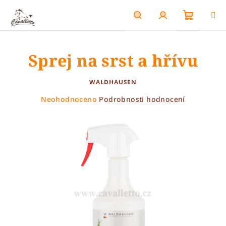
Přejít
na
obsah
Nákupn
Hledat
Přihlášení
Sprej na srst a hřívu
košík
WALDHAUSEN
Průměrné
Neohodnoceno
Podrobnosti hodnocení
hodnocení
produktu
je
0,0
z
5
hvězdiček.