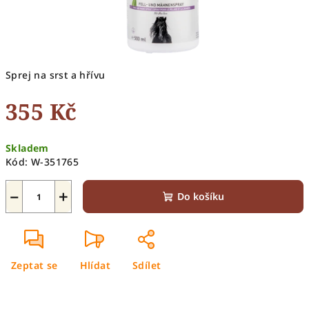
Sprej na srst a hřívu
355 Kč
Měrná
Skladem
cena:
Kód:
W-351765
−
+
Do košíku
Zeptat se
Hlídat
Sdílet