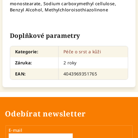
monostearate, Sodium carboxymethyl cellulose,
Benzyl Alcohol, Methylchloroisothiazolinone
Doplňkové parametry
Kategorie
:
Péče o srst a kůži
Záruka
:
2 roky
EAN
:
4043969351765
Odebírat newsletter
E-mail