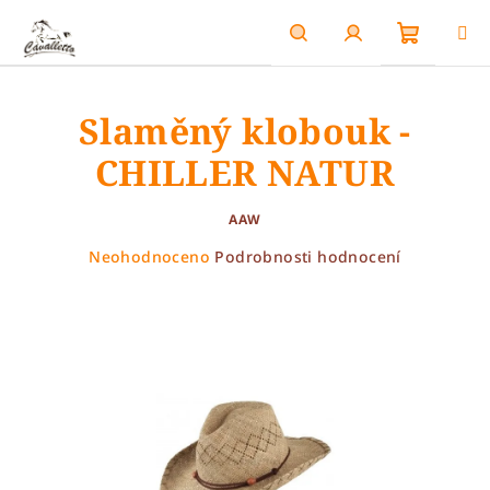
Přejít
na
obsah
Nákupn
Hledat
Přihlášení
Slaměný klobouk -
košík
CHILLER NATUR
AAW
Průměrné
Neohodnoceno
Podrobnosti hodnocení
hodnocení
produktu
je
0,0
z
5
hvězdiček.