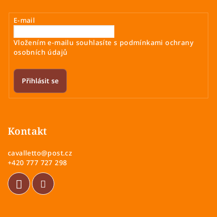
E-mail
Vložením e-mailu souhlasíte s
podmínkami ochrany
osobních údajů
Přihlásit se
Z
á
p
Kontakt
a
cavalletto
@
post.cz
t
+420 777 727 298
í