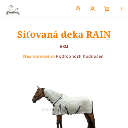
Přejít
na
obsah
Nákupn
Hledat
Přihlášení
Síťovaná deka RAIN
košík
HKM
Průměrné
Neohodnoceno
Podrobnosti hodnocení
hodnocení
produktu
je
0,0
z
5
hvězdiček.