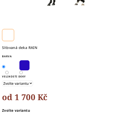
Síťovaná deka RAIN
BARVA
VELIKOSTI DEKY
od
1 700 Kč
Měrná
Zvolte variantu
cena: