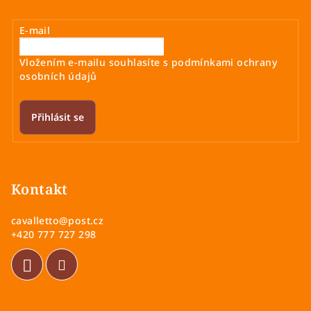
E-mail
Vložením e-mailu souhlasíte s
podmínkami ochrany
osobních údajů
Přihlásit se
Z
á
p
Kontakt
a
cavalletto
@
post.cz
t
+420 777 727 298
í