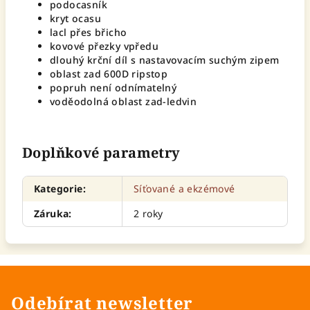
podocasník
kryt ocasu
lacl přes břicho
kovové přezky vpředu
dlouhý krční díl s nastavovacím suchým zipem
oblast zad 600D ripstop
popruh není odnímatelný
voděodolná oblast zad-ledvin
Doplňkové parametry
Kategorie
:
Síťované a ekzémové
Záruka
:
2 roky
Odebírat newsletter