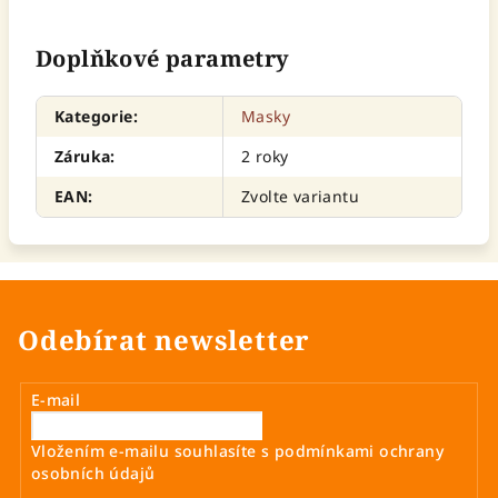
Doplňkové parametry
Kategorie
:
Masky
Záruka
:
2 roky
EAN
:
Zvolte variantu
Odebírat newsletter
E-mail
Vložením e-mailu souhlasíte s
podmínkami ochrany
osobních údajů