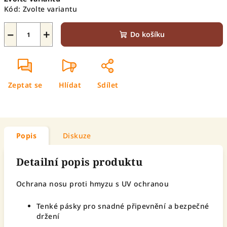
cena:
Kód:
Zvolte variantu
−
+
Do košíku
Zeptat se
Hlídat
Sdílet
Popis
Diskuze
Detailní popis produktu
Ochrana nosu proti hmyzu s UV ochranou
Tenké pásky pro snadné připevnění a bezpečné
držení