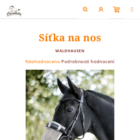
Přejít
na
obsah
Nákupn
Hledat
Přihlášení
Síťka na nos
košík
WALDHAUSEN
Průměrné
Neohodnoceno
Podrobnosti hodnocení
hodnocení
produktu
je
0,0
z
5
hvězdiček.