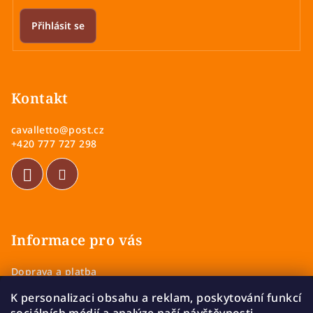
Přihlásit se
Z
á
p
Kontakt
a
cavalletto
@
post.cz
t
+420 777 727 298
í
Informace pro vás
Doprava a platba
Obchodní podmínky
K personalizaci obsahu a reklam, poskytování funkcí
Zásady ochrany osobních údajů