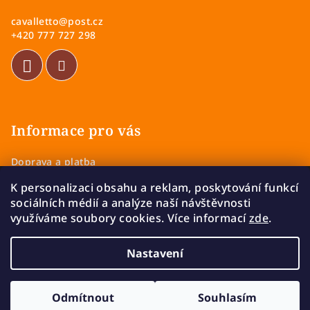
a
cavalletto
@
post.cz
t
+420 777 727 298
í
Informace pro vás
Doprava a platba
Obchodní podmínky
K personalizaci obsahu a reklam, poskytování funkcí
Zásady ochrany osobních údajů
sociálních médií a analýze naší návštěvnosti
Vrácení a výměna zboží
využíváme soubory cookies. Více informací
zde
.
Reklamace
Nastavení
Copyright 2026
Cavalletto
. Všechna práva vyhrazena.
Upravit nastavení cookies
Odmítnout
Souhlasím