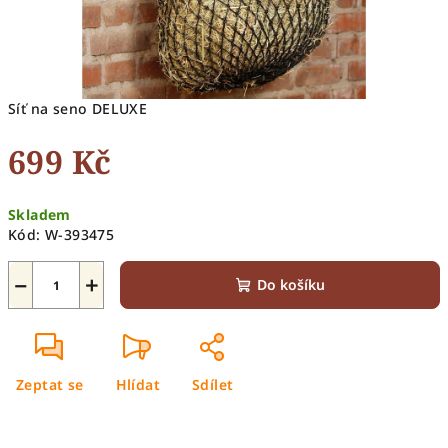
Síť na seno DELUXE
699 Kč
Měrná
Skladem
cena:
Kód:
W-393475
−
+
Do košíku
Zeptat se
Hlídat
Sdílet