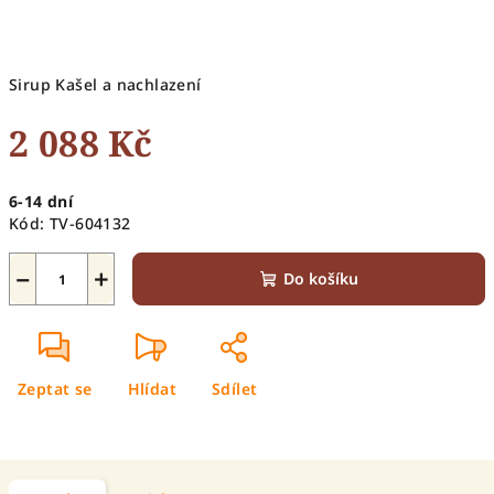
Sirup Kašel a nachlazení
2 088 Kč
Měrná
6-14 dní
cena:
Kód:
TV-604132
−
+
Do košíku
Zeptat se
Hlídat
Sdílet