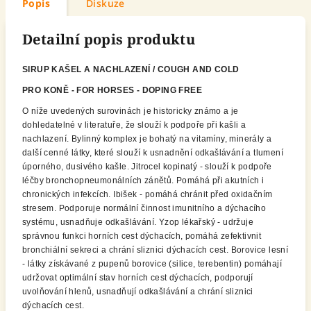
Popis
Diskuze
Detailní popis produktu
SIRUP KAŠEL A NACHLAZENÍ / COUGH AND COLD
PRO KONĚ - FOR HORSES - DOPING FREE
O níže uvedených surovinách je historicky známo a je
dohledatelné v literatuře, že slouží k podpoře při kašli a
nachlazení. Bylinný komplex je bohatý na vitamíny, minerály a
další cenné látky, které slouží k usnadnění odkašlávání a tlumení
úporného, dusivého kašle. Jitrocel kopinatý - slouží k podpoře
léčby bronchopneumonálních zánětů. Pomáhá při akutních i
chronických infekcích. Ibišek - pomáhá chránit před oxidačním
stresem. Podporuje normální činnost imunitního a dýchacího
systému, usnadňuje odkašlávání. Yzop lékařský - udržuje
správnou funkci horních cest dýchacích, pomáhá zefektivnit
bronchiální sekreci a chrání sliznici dýchacích cest. Borovice lesní
- látky získávané z pupenů borovice (silice, terebentin) pomáhají
udržovat optimální stav horních cest dýchacích, podporují
uvolňování hlenů, usnadňují odkašlávání a chrání sliznici
dýchacích cest.