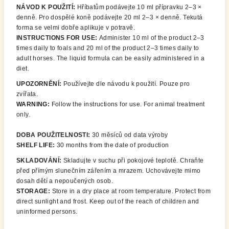
NÁVOD K POUŽITÍ:
Hříbatům podávejte 10 ml přípravku 2–3 ×
denně. Pro dospělé koně podávejte 20 ml 2–3 × denně. Tekutá
forma se velmi dobře aplikuje v potravě.
INSTRUCTIONS FOR USE:
Administer 10 ml of the product 2–3
times daily to foals and 20 ml of the product 2–3 times daily to
adult horses. The liquid formula can be easily administered in a
diet.
UPOZORNĚNÍ:
Používejte dle návodu k použití. Pouze pro
zvířata.
WARNING:
Follow the instructions for use. For animal treatment
only.
DOBA POUŽITELNOSTI:
30 měsíců od data výroby
SHELF LIFE:
30 months from the date of production
SKLADOVÁNÍ:
Skladujte v suchu při pokojové teplotě. Chraňte
před přímým slunečním zářením a mrazem. Uchovávejte mimo
dosah dětí a nepoučených osob.
STORAGE:
Store in a dry place at room temperature. Protect from
direct sunlight and frost. Keep out of the reach of children and
uninformed persons.