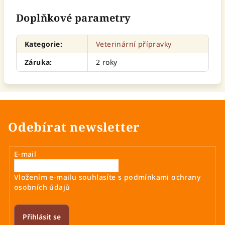
Doplňkové parametry
Kategorie
:
Veterinární přípravky
Záruka
:
2 roky
Odebírat newsletter
E-mail
Vložením e-mailu souhlasíte s
podmínkami ochrany
osobních údajů
Přihlásit se