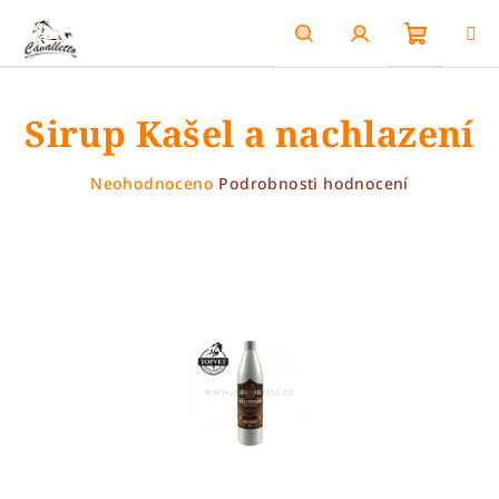
Přejít
na
obsah
Nákupn
Hledat
Přihlášení
Sirup Kašel a nachlazení
košík
Průměrné
Neohodnoceno
Podrobnosti hodnocení
hodnocení
produktu
je
0,0
z
5
hvězdiček.