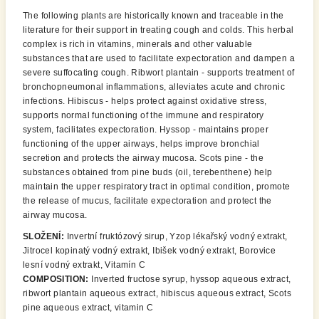
The following plants are historically known and traceable in the
literature for their support in treating cough and colds. This herbal
complex is rich in vitamins, minerals and other valuable
substances that are used to facilitate expectoration and dampen a
severe suffocating cough. Ribwort plantain - supports treatment of
bronchopneumonal inflammations, alleviates acute and chronic
infections. Hibiscus - helps protect against oxidative stress,
supports normal functioning of the immune and respiratory
system, facilitates expectoration. Hyssop - maintains proper
functioning of the upper airways, helps improve bronchial
secretion and protects the airway mucosa. Scots pine - the
substances obtained from pine buds (oil, terebenthene) help
maintain the upper respiratory tract in optimal condition, promote
the release of mucus, facilitate expectoration and protect the
airway mucosa.
SLOŽENÍ:
Invertní fruktózový sirup, Yzop lékařský vodný extrakt,
Jitrocel kopinatý vodný extrakt, Ibišek vodný extrakt, Borovice
lesní vodný extrakt, Vitamín C
COMPOSITION:
Inverted fructose syrup, hyssop aqueous extract,
ribwort plantain aqueous extract, hibiscus aqueous extract, Scots
pine aqueous extract, vitamin C