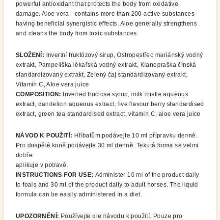
powerful antioxidant that protects the body from oxidative
damage. Aloe vera - contains more than 200 active substances
having beneficial synergistic effects. Aloe generally strengthens
and cleans the body from toxic substances.
SLOŽENÍ:
Invertní fruktózový sirup, Ostropestřec mariánský vodný
extrakt, Pampeliška lékařská vodný extrakt, Klanopraška čínská
standardizovaný extrakt, Zelený čaj standardizovaný extrakt,
Vitamín C, Aloe vera juice
COMPOSITION:
Inverted fructose syrup, milk thistle aqueous
extract, dandelion aqueous extract, five flavour berry standardised
extract, green tea standardised extract, vitamin C, aloe vera juice
NÁVOD K POUŽITÍ:
Hříbatům podávejte 10 ml přípravku denně.
Pro dospělé koně podávejte 30 ml denně. Tekutá forma se velmi
dobře
aplikuje v potravě.
INSTRUCTIONS FOR USE:
Administer 10 ml of the product daily
to foals and 30 ml of the product daily to adult horses. The liquid
formula can be easily administered in a diet.
UPOZORNĚNÍ:
Používejte dle návodu k použití. Pouze pro