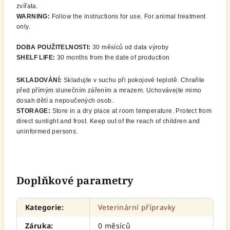
zvířata.
WARNING:
Follow the instructions for use. For animal treatment
only.
DOBA POUŽITELNOSTI:
30 měsíců od data výroby
SHELF LIFE:
30 months from the date of production
SKLADOVÁNÍ:
Skladujte v suchu při pokojové teplotě. Chraňte
před přímým slunečním zářením a mrazem. Uchovávejte mimo
dosah dětí a nepoučených osob.
STORAGE:
Store in a dry place at room temperature. Protect from
direct sunlight and frost. Keep out of the reach of children and
uninformed persons.
Doplňkové parametry
Kategorie
:
Veterinární přípravky
Záruka
:
0 měsíců