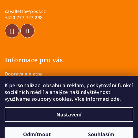
a
cavalletto
@
post.cz
t
+420 777 727 298
í
Informace pro vás
Doprava a platba
Obchodní podmínky
K personalizaci obsahu a reklam, poskytování funkcí
Zásady ochrany osobních údajů
sociálních médií a analýze naší návštěvnosti
Vrácení a výměna zboží
využíváme soubory cookies. Více informací
zde
.
Reklamace
Nastavení
Copyright 2026
Cavalletto
. Všechna práva vyhrazena.
Upravit nastavení cookies
Odmítnout
Souhlasím