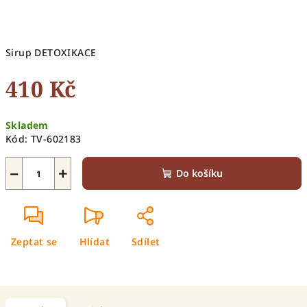
Sirup DETOXIKACE
410 Kč
Měrná
Skladem
cena:
Kód:
TV-602183
−
+
Do košíku
Zeptat se
Hlídat
Sdílet