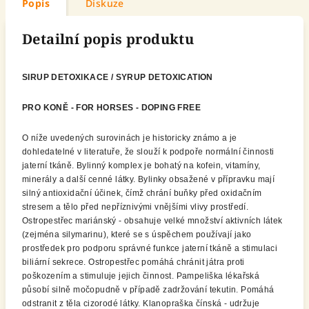
Popis
Diskuze
Detailní popis produktu
SIRUP DETOXlKACE / SYRUP DETOXICATION
PRO KONĚ - FOR HORSES - DOPING FREE
O níže uvedených surovinách je historicky známo a je
dohledatelné v literatuře, že slouží k podpoře normální činnosti
jaterní tkáně. Bylinný komplex je bohatý na kofein, vitamíny,
minerály a další cenné látky. Bylinky obsažené v přípravku mají
silný antioxidační účinek, čímž chrání buňky před oxidačním
stresem a tělo před nepříznivými vnějšími vlivy prostředí.
Ostropestřec mariánský - obsahuje velké množství aktivních látek
(zejména silymarinu), které se s úspěchem používají jako
prostředek pro podporu správné funkce jaterní tkáně a stimulaci
biliární sekrece. Ostropestřec pomáhá chránit játra proti
poškozením a stimuluje jejich činnost. Pampeliška lékařská
působí silně močopudně v případě zadržování tekutin. Pomáhá
odstranit z těla cizorodé látky. Klanopraška čínská - udržuje