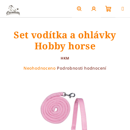
Přejít
na
obsah
Nákupn
Hledat
Přihlášení
Set vodítka a ohlávky
košík
Hobby horse
HKM
Průměrné
Neohodnoceno
Podrobnosti hodnocení
hodnocení
produktu
je
0,0
z
5
hvězdiček.