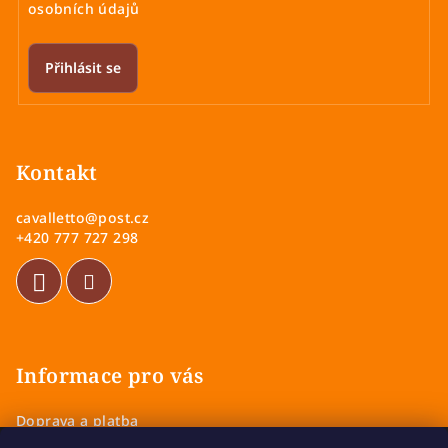
osobních údajů
Přihlásit se
Z
á
p
Kontakt
a
cavalletto
@
post.cz
t
+420 777 727 298
í
Informace pro vás
Doprava a platba
Obchodní podmínky