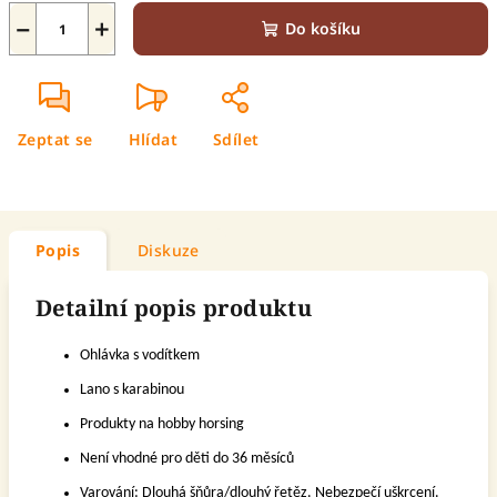
−
+
Do košíku
Zeptat se
Hlídat
Sdílet
Popis
Diskuze
Detailní popis produktu
Ohlávka s vodítkem
Lano s karabinou
Produkty na hobby horsing
Není vhodné pro děti do 36 měsíců
Varování: Dlouhá šňůra/dlouhý řetěz. Nebezpečí uškrcení.