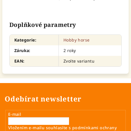
Doplňkové parametry
Kategorie
:
Hobby horse
Záruka
:
2 roky
EAN
:
Zvolte variantu
Odebírat newsletter
E-mail
Vložením e-mailu souhlasíte s
podmínkami ochrany