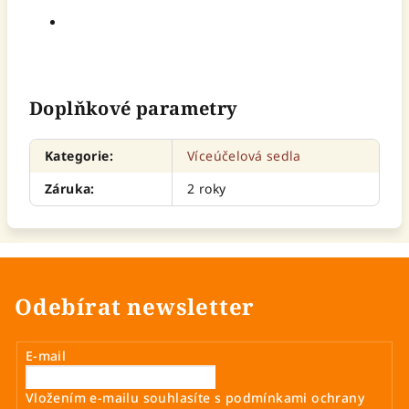
Doplňkové parametry
Kategorie
:
Víceúčelová sedla
Záruka
:
2 roky
Odebírat newsletter
E-mail
Vložením e-mailu souhlasíte s
podmínkami ochrany