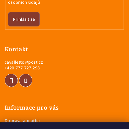
osobních údajů
Přihlásit se
Z
á
p
Kontakt
a
cavalletto
@
post.cz
t
+420 777 727 298
í
Informace pro vás
Doprava a platba
Obchodní podmínky