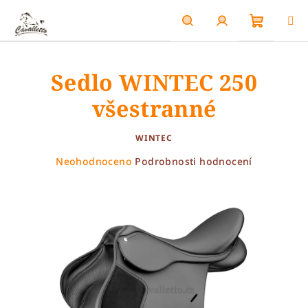
Přejít
na
obsah
Nákupn
Hledat
Přihlášení
Sedlo WINTEC 250
košík
všestranné
WINTEC
Průměrné
Neohodnoceno
Podrobnosti hodnocení
hodnocení
produktu
je
0,0
z
5
hvězdiček.