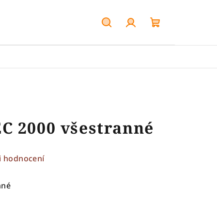
Hledat
Přihlášení
Nákupní
košík
C 2000 všestranné
i hodnocení
nné