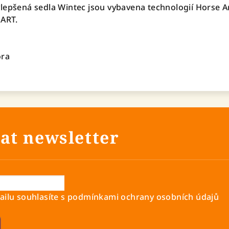
lepšená sedla Wintec jsou vybavena technologií Horse 
HART.
ora
at newsletter
ilu souhlasíte s
podmínkami ochrany osobních údajů