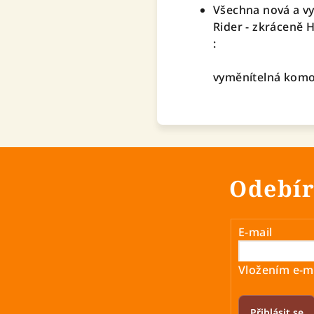
Všechna nová a vy
Rider - zkráceně 
:
vyměnítelná kom
Odebír
E-mail
Vložením e-ma
Přihlásit se