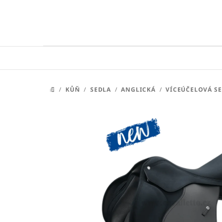
Přejít
na
obsah
/
KŮŇ
/
SEDLA
/
ANGLICKÁ
/
VÍCEÚČELOVÁ S
DOMŮ