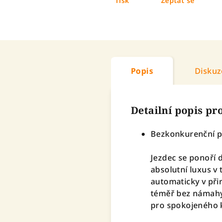
Tisk
Zeptat se
Popis
Diskuz
Detailní popis p
Bezkonkurenční po
Jezdec se ponoří 
absolutní luxus v
automaticky v př
téměř bez námahy.
pro spokojeného k