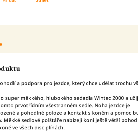
Hlídat
Sdílet
e
roduktu
hodlí a podpora pro jezdce, který chce udělat trochu v
do super měkkého, hlubokého sedadla Wintec 2000 a užij
 tomto prvotřídním všestranném sedle. Noha jezdce je
irozené a pohodlné poloze a kontakt s koněm a pomoc b
 Měkké sedlové polštáře nabízejí koni ještě větší pohodl
oně ve všech disciplínách.