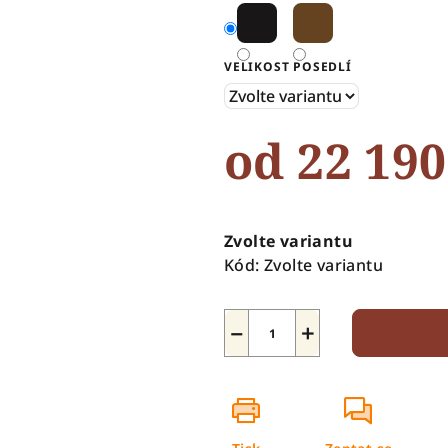
5
hvězdiček.
VELIKOST POSEDLÍ
od
22 190
Měrná
cena:
Zvolte variantu
Kód:
Zvolte variantu
−
+