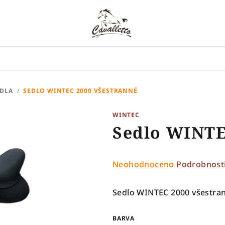
EDLA
/
SEDLO WINTEC 2000 VŠESTRANNÉ
WINTEC
Sedlo WINTE
Průměrné
Neohodnoceno
Podrobnost
hodnocení
produktu
Sedlo WINTEC 2000 všestra
je
0,0
BARVA
z