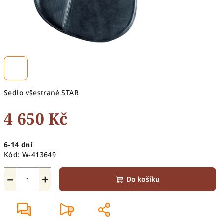
Sedlo všestrané STAR
4 650 Kč
Měrná
6-14 dní
cena:
Kód:
W-413649
−
+
Do košíku