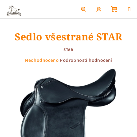
Přejít
na
obsah
Nákupn
Hledat
Přihlášení
Sedlo všestrané STAR
košík
STAR
Průměrné
Neohodnoceno
Podrobnosti hodnocení
hodnocení
produktu
je
0,0
z
5
hvězdiček.