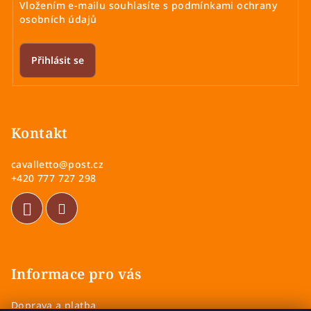
Vložením e-mailu souhlasíte s
podmínkami ochrany
osobních údajů
Přihlásit se
Z
á
p
Kontakt
a
cavalletto
@
post.cz
t
+420 777 727 298
í
Informace pro vás
Doprava a platba