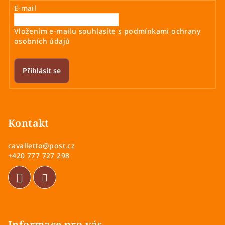
E-mail
Vložením e-mailu souhlasíte s
podmínkami ochrany
osobních údajů
Přihlásit se
Z
á
p
Kontakt
a
cavalletto
@
post.cz
t
+420 777 727 298
í
Informace pro vás