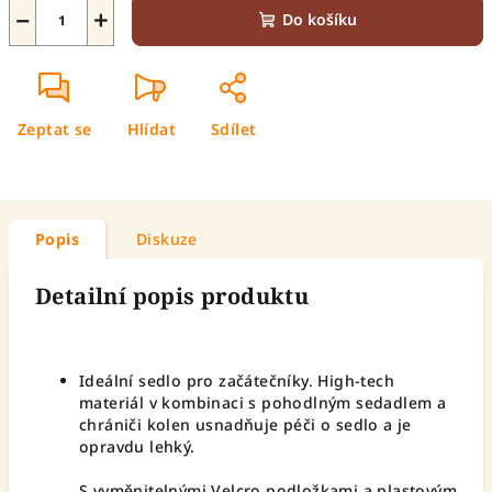
−
+
Do košíku
Zeptat se
Hlídat
Sdílet
Popis
Diskuze
Detailní popis produktu
Ideální sedlo pro začátečníky. High-tech
materiál v kombinaci s pohodlným sedadlem a
chrániči kolen usnadňuje péči o sedlo a je
opravdu lehký.
S vyměnitelnými Velcro podložkami a plastovým