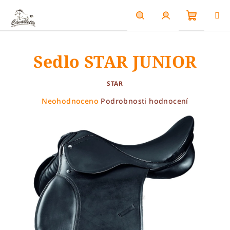
Přejít
na
obsah
Nákupn
Hledat
Přihlášení
Sedlo STAR JUNIOR
košík
STAR
Průměrné
Neohodnoceno
Podrobnosti hodnocení
hodnocení
produktu
je
0,0
z
5
hvězdiček.