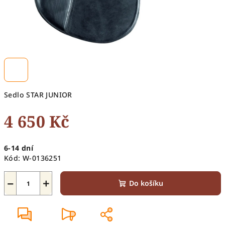
Sedlo STAR JUNIOR
4 650 Kč
Měrná
6-14 dní
cena:
Kód:
W-0136251
−
+
Do košíku