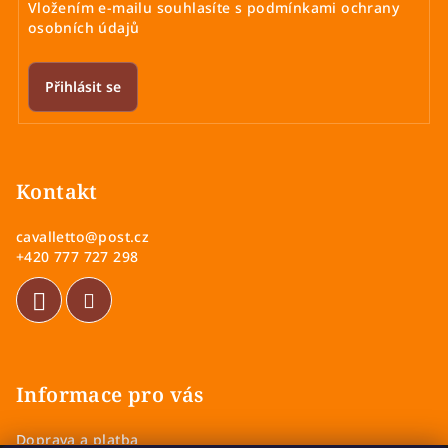
Vložením e-mailu souhlasíte s
podmínkami ochrany
osobních údajů
Přihlásit se
Z
á
p
Kontakt
a
cavalletto
@
post.cz
t
+420 777 727 298
í
Informace pro vás
Doprava a platba