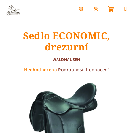
Přejít
na
obsah
Nákupn
Hledat
Přihlášení
Sedlo ECONOMIC,
košík
drezurní
WALDHAUSEN
Průměrné
Neohodnoceno
Podrobnosti hodnocení
hodnocení
produktu
je
0,0
z
5
hvězdiček.