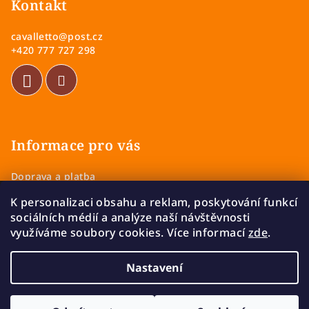
p
Kontakt
a
cavalletto
@
post.cz
t
+420 777 727 298
í
Informace pro vás
Doprava a platba
Obchodní podmínky
K personalizaci obsahu a reklam, poskytování funkcí
Zásady ochrany osobních údajů
sociálních médií a analýze naší návštěvnosti
Vrácení a výměna zboží
využíváme soubory cookies. Více informací
zde
.
Reklamace
Nastavení
Copyright 2026
Cavalletto
. Všechna práva vyhrazena.
Upravit nastavení cookies