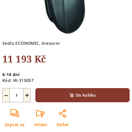
Sedlo ECONOMIC, drezurní
11 193 Kč
Měrná
6-14 dní
cena:
Kód:
W-315057
−
+
Do košíku
Zeptat se
Hlídat
Sdílet