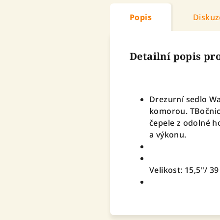
Popis
Diskuz
Detailní popis p
Drezurní sedlo Wa
komorou. TBočnic
čepele z odolné h
a výkonu.
Velikost: 15,5"/ 3