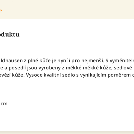
e
roduktu
ldhausen z plné kůže je nyní i pro nejmenší. S vyměnite
e a posedlí jsou vyrobeny z měkké měkké kůže, sedlové
ovězí kůže. Vysoce kvalitní sedlo s vynikajícím poměrem 
9 cm