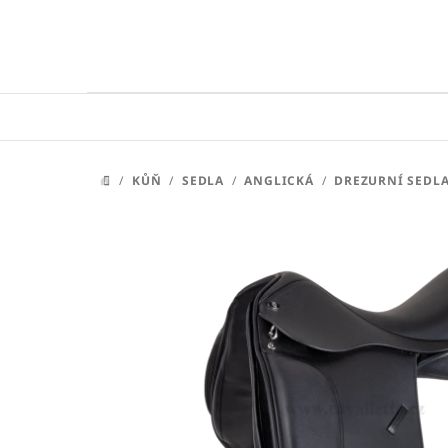
Přejít
na
obsah
/
KŮŇ
/
SEDLA
/
ANGLICKÁ
/
DREZURNÍ SEDL
DOMŮ