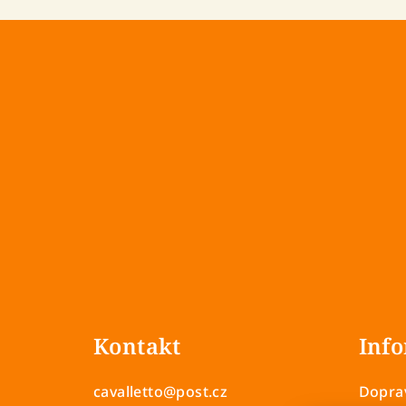
Z
á
Kontakt
Info
p
a
cavalletto
@
post.cz
Doprav