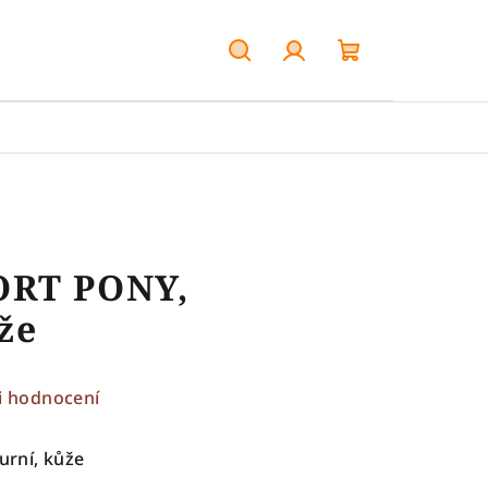
Hledat
Přihlášení
Nákupní
košík
ORT PONY,
že
i hodnocení
rní, kůže