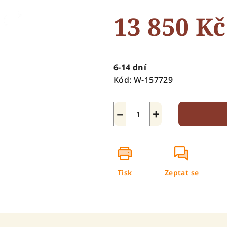
0,0
13 850 Kč
z
5
hvězdiček.
Měrná
cena:
6-14 dní
Kód:
W-157729
−
+
Tisk
Zeptat se