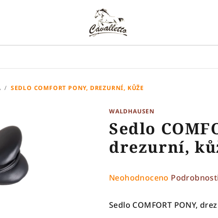
A
/
SEDLO COMFORT PONY, DREZURNÍ, KŮŽE
WALDHAUSEN
Sedlo COMF
drezurní, ků
Průměrné
Neohodnoceno
Podrobnost
hodnocení
produktu
Sedlo COMFORT PONY, drezu
je