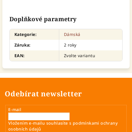
Doplňkové parametry
Kategorie
:
Dámská
Záruka
:
2 roky
EAN
:
Zvolte variantu
Odebírat newsletter
E-mail
Vložením e-mailu souhlasíte s
podmínkami ochrany
osobních údajů