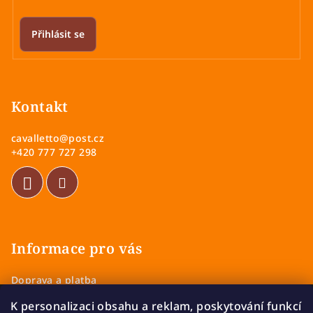
Přihlásit se
Z
á
p
Kontakt
a
cavalletto
@
post.cz
t
+420 777 727 298
í
Informace pro vás
Doprava a platba
Obchodní podmínky
K personalizaci obsahu a reklam, poskytování funkcí