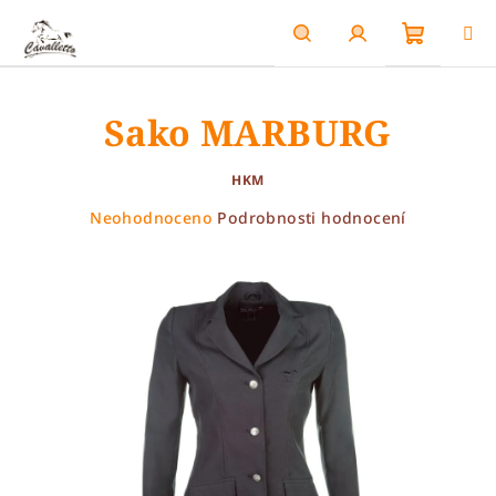
Přejít
na
obsah
Nákupn
Hledat
Přihlášení
Sako MARBURG
košík
HKM
Průměrné
Neohodnoceno
Podrobnosti hodnocení
hodnocení
produktu
je
0,0
z
5
hvězdiček.