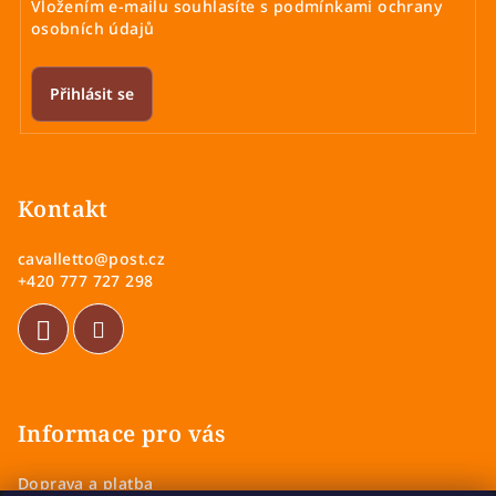
Vložením e-mailu souhlasíte s
podmínkami ochrany
osobních údajů
Přihlásit se
Z
á
p
Kontakt
a
cavalletto
@
post.cz
t
+420 777 727 298
í
Informace pro vás
Doprava a platba