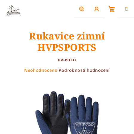
Přejít
na
obsah
Nákupn
Hledat
Přihlášení
Rukavice zimní
košík
HVPSPORTS
HV-POLO
Průměrné
Neohodnoceno
Podrobnosti hodnocení
hodnocení
produktu
je
0,0
z
5
hvězdiček.