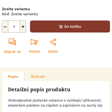
Měrná
Zvolte variantu
cena:
Kód:
Zvolte variantu
−
+
Do košíku
Zeptat se
Hlídat
Sdílet
Popis
Diskuze
Detailní popis produktu
Vodoodpudivé jezdecké rukavice s vynikající přilnavostí,
elastickým páskem na zápěstí a zapínáním na suchý zip