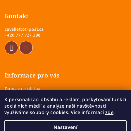
á
p
Kontakt
a
cavalletto
@
post.cz
t
+420 777 727 298
í
Informace pro vás
Doprava a platba
Obchodní podmínky
K personalizaci obsahu a reklam, poskytování funkcí
Zásady ochrany osobních údajů
sociálních médií a analýze naší návštěvnosti
Vrácení a výměna zboží
využíváme soubory cookies. Více informací
zde
.
Reklamace
Nastavení