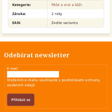
Kategorie
:
Péče o srst a kůži
Záruka
:
2 roky
EAN
:
Zvolte variantu
Odebírat newsletter
E-mail
Vložením e-mailu souhlasíte s
podmínkami ochrany
osobních údajů
Přihlásit se
Z