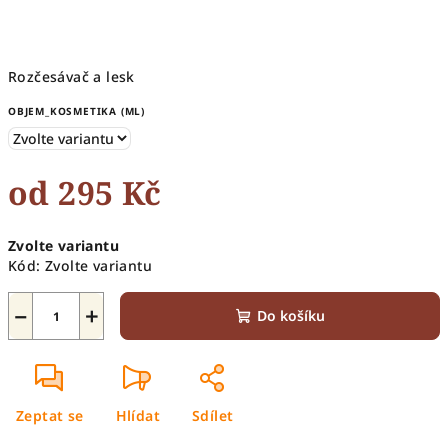
Rozčesávač a lesk
OBJEM_KOSMETIKA (ML)
od
295 Kč
Měrná
Zvolte variantu
cena:
Kód:
Zvolte variantu
−
+
Do košíku
Zeptat se
Hlídat
Sdílet