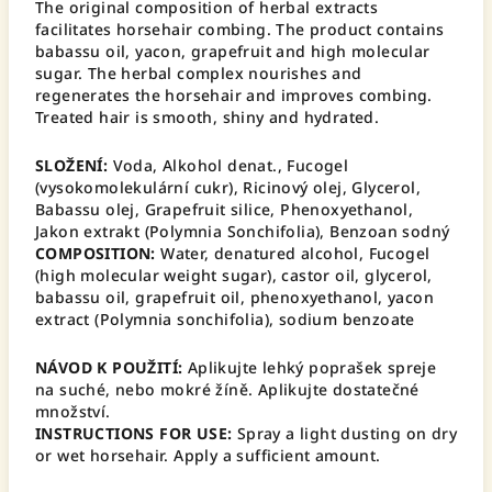
The original composition of herbal extracts
facilitates horsehair combing. The product contains
babassu oil, yacon, grapefruit and high molecular
sugar. The herbal complex nourishes and
regenerates the horsehair and improves combing.
Treated hair is smooth, shiny and hydrated.
SLOŽENÍ:
Voda, Alkohol denat., Fucogel
(vysokomolekulární cukr), Ricinový olej, Glycerol,
Babassu olej, Grapefruit silice, Phenoxyethanol,
Jakon extrakt (Polymnia Sonchifolia), Benzoan sodný
COMPOSITION:
Water, denatured alcohol, Fucogel
(high molecular weight sugar), castor oil, glycerol,
babassu oil, grapefruit oil, phenoxyethanol, yacon
extract (Polymnia sonchifolia), sodium benzoate
NÁVOD K POUŽITÍ:
Aplikujte lehký poprašek spreje
na suché, nebo mokré žíně. Aplikujte dostatečné
množství.
INSTRUCTIONS FOR USE:
Spray a light dusting on dry
or wet horsehair. Apply a sufficient amount.