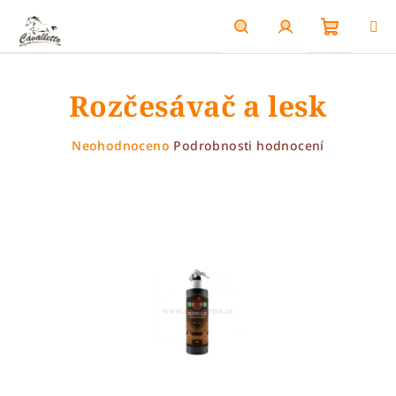
Přejít
na
obsah
Nákupn
Hledat
Přihlášení
Rozčesávač a lesk
košík
Průměrné
Neohodnoceno
Podrobnosti hodnocení
hodnocení
produktu
je
0,0
z
5
hvězdiček.