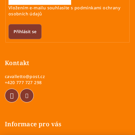
Vložením e-mailu souhlasíte s
podmínkami ochrany
osobních údajů
Přihlásit se
Z
á
p
Kontakt
a
cavalletto
@
post.cz
t
+420 777 727 298
í
Informace pro vás