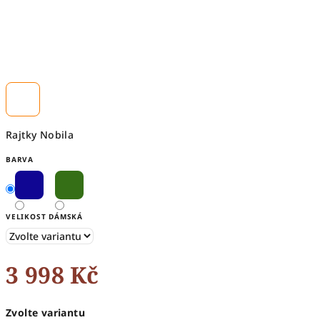
Rajtky Nobila
BARVA
VELIKOST DÁMSKÁ
3 998 Kč
Měrná
Zvolte variantu
cena: