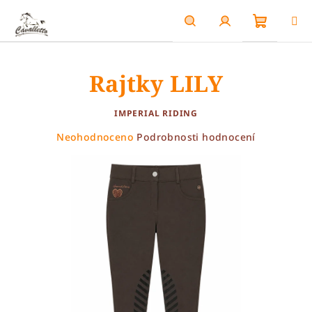
Přejít
na
obsah
Nákupn
Hledat
Přihlášení
Rajtky LILY
košík
IMPERIAL RIDING
Průměrné
Neohodnoceno
Podrobnosti hodnocení
hodnocení
produktu
je
0,0
z
5
hvězdiček.