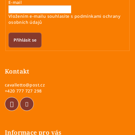
E-mail
Vložením e-mailu souhlasíte s
podmínkami ochrany
osobních údajů
Přihlásit se
Z
á
p
Kontakt
a
cavalletto
@
post.cz
t
+420 777 727 298
í
Informace pro vás