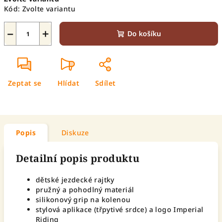
cena:
Kód:
Zvolte variantu
−
+
Do košíku
Zeptat se
Hlídat
Sdílet
Popis
Diskuze
Detailní popis produktu
dětské jezdecké rajtky
pružný a pohodlný materiál
silikonový grip na kolenou
stylová aplikace (třpytivé srdce) a logo Imperial
Riding