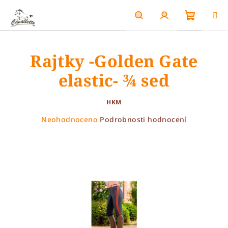
Přejít
na
obsah
Nákupn
Hledat
Přihlášení
Rajtky -Golden Gate
košík
elastic- ¾ sed
HKM
Průměrné
Neohodnoceno
Podrobnosti hodnocení
hodnocení
produktu
je
0,0
z
5
hvězdiček.