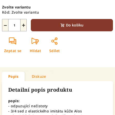
Měrná
Zvolte variantu
cena:
Kód:
Zvolte variantu
−
+
Do košíku
Zeptat se
Hlídat
Sdílet
Popis
Diskuze
Detailní popis produktu
popis:
- odpuzující nečistoty
- 3/4 sed z elastického imitátu kůže Alos