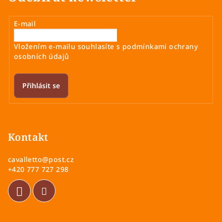
E-mail
Vložením e-mailu souhlasíte s
podmínkami ochrany
osobních údajů
Přihlásit se
Z
á
p
Kontakt
a
cavalletto
@
post.cz
t
+420 777 727 298
í