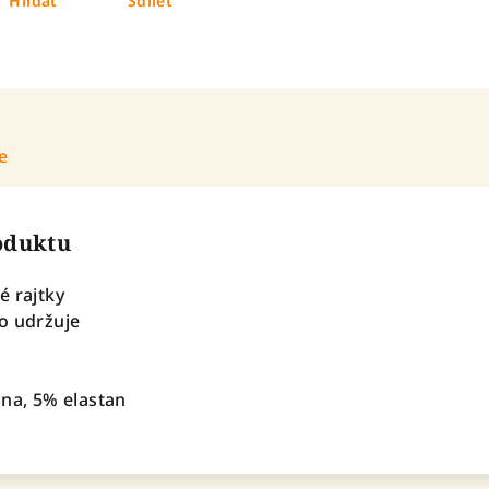
Hlídat
Sdílet
e
roduktu
é rajtky
o udržuje
lna, 5% elastan