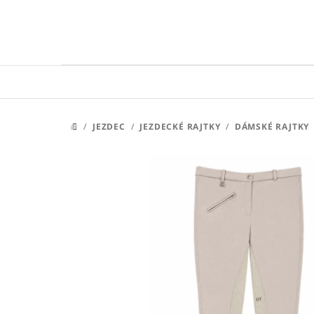
Přejít
na
obsah
/
JEZDEC
/
JEZDECKÉ RAJTKY
/
DÁMSKÉ RAJTKY
DOMŮ