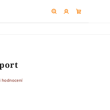
Hledat
Přihlášení
Nákupní
košík
port
i hodnocení