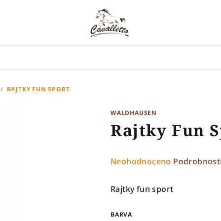
/
RAJTKY FUN SPORT
WALDHAUSEN
Rajtky Fun S
Průměrné
Neohodnoceno
Podrobnost
hodnocení
produktu
Rajtky fun sport
je
0,0
BARVA
z