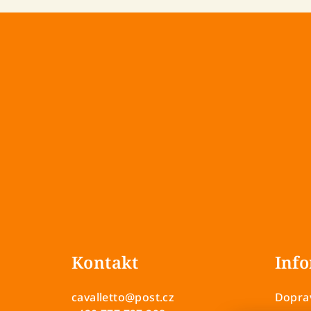
Z
á
Kontakt
Info
p
a
cavalletto
@
post.cz
Doprav