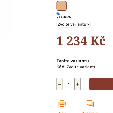
5
hvězdiček.
VELIKOST
1 234 Kč
Měrná
cena:
Zvolte variantu
Kód:
Zvolte variantu
−
+