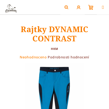
Přejít
na
obsah
Nákupn
Hledat
Přihlášení
Rajtky DYNAMIC
košík
CONTRAST
HKM
Průměrné
Neohodnoceno
Podrobnosti hodnocení
hodnocení
produktu
je
0,0
z
5
hvězdiček.