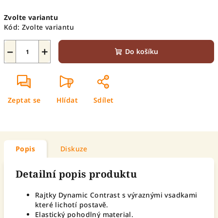
Měrná
Zvolte variantu
cena:
Kód:
Zvolte variantu
−
+
Do košíku
Zeptat se
Hlídat
Sdílet
Popis
Diskuze
Detailní popis produktu
Rajtky Dynamic Contrast s výraznými vsadkami
které lichotí postavě.
Elastický pohodlný material.