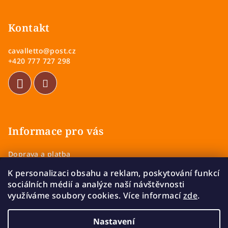
á
p
Kontakt
a
cavalletto
@
post.cz
t
+420 777 727 298
í
Informace pro vás
Doprava a platba
Obchodní podmínky
K personalizaci obsahu a reklam, poskytování funkcí
Zásady ochrany osobních údajů
sociálních médií a analýze naší návštěvnosti
Vrácení a výměna zboží
využíváme soubory cookies. Více informací
zde
.
Reklamace
Nastavení