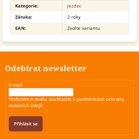
Kategorie
:
Jezdec
Záruka
:
2 roky
EAN
:
Zvolte variantu
Odebírat newsletter
E-mail
Vložením e-mailu souhlasíte s
podmínkami ochrany
osobních údajů
Přihlásit se
Z