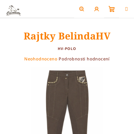
Přejít
na
obsah
Nákupn
Hledat
Přihlášení
Rajtky BelindaHV
košík
HV-POLO
Průměrné
Neohodnoceno
Podrobnosti hodnocení
hodnocení
produktu
je
0,0
z
5
hvězdiček.