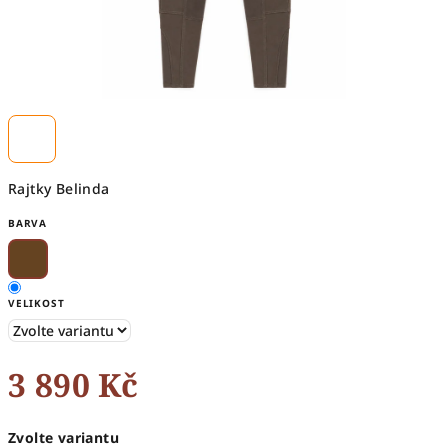
Rajtky Belinda
BARVA
VELIKOST
3 890 Kč
Měrná
Zvolte variantu
cena: