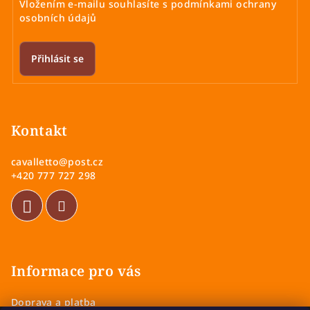
Vložením e-mailu souhlasíte s
podmínkami ochrany
osobních údajů
Přihlásit se
Z
á
p
Kontakt
a
cavalletto
@
post.cz
t
+420 777 727 298
í
Informace pro vás
Doprava a platba