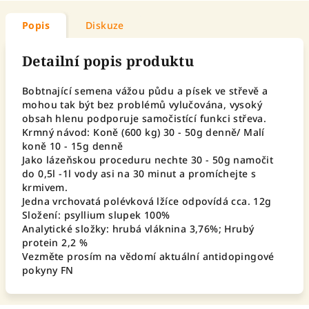
Popis
Diskuze
Detailní popis produktu
Bobtnající semena vážou půdu a písek ve střevě a
mohou tak být bez problémů vylučována, vysoký
obsah hlenu podporuje samočistící funkci střeva.
Krmný návod: Koně (600 kg) 30 - 50g denně/ Malí
koně 10 - 15g denně
Jako lázeňskou proceduru nechte 30 - 50g namočit
do 0,5l -1l vody asi na 30 minut a promíchejte s
krmivem.
Jedna vrchovatá polévková lžíce odpovídá cca. 12g
Složení: psyllium slupek 100%
Analytické složky: hrubá vláknina 3,76%; Hrubý
protein 2,2 %
Vezměte prosím na vědomí aktuální antidopingové
pokyny FN