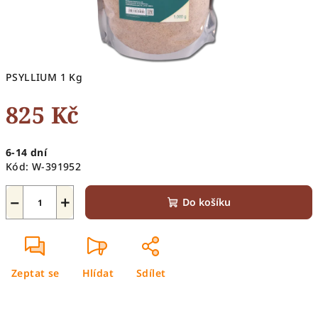
PSYLLIUM 1 Kg
825 Kč
Měrná
6-14 dní
cena:
Kód:
W-391952
−
+
Do košíku
Zeptat se
Hlídat
Sdílet