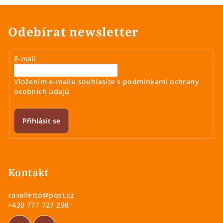
Odebírat newsletter
E-mail
Vložením e-mailu souhlasíte s
podmínkami ochrany
osobních údajů
Přihlásit se
Z
á
p
Kontakt
a
cavalletto
@
post.cz
t
+420 777 727 298
í