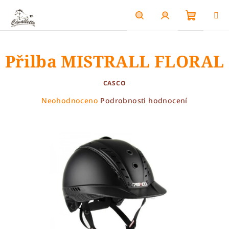
Přejít
na
obsah
Nákupn
Hledat
Přihlášení
Přilba MISTRALL FLORAL
košík
CASCO
Průměrné
Neohodnoceno
Podrobnosti hodnocení
hodnocení
produktu
je
0,0
z
5
hvězdiček.