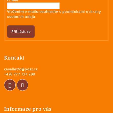
Vložením e-mailu souhlasíte s
podmínkami ochrany
osobních údajů
Přihlásit se
Z
á
p
Kontakt
a
cavalletto
@
post.cz
t
+420 777 727 298
í
Informace pro vás