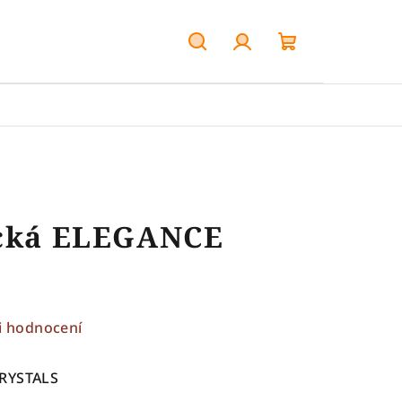
Hledat
Přihlášení
Nákupní
košík
ecká ELEGANCE
i hodnocení
CRYSTALS