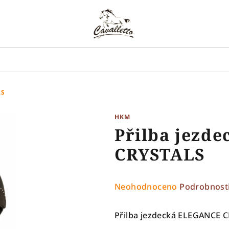
LS
HKM
Přilba jezd
CRYSTALS
Průměrné
Neohodnoceno
Podrobnost
hodnocení
produktu
Přilba jezdecká ELEGANCE 
je