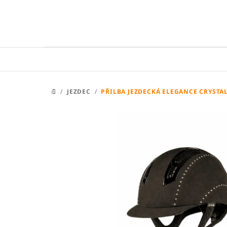
Přejít
na
obsah
/
JEZDEC
/
PŘILBA JEZDECKÁ ELEGANCE CRYSTA
DOMŮ