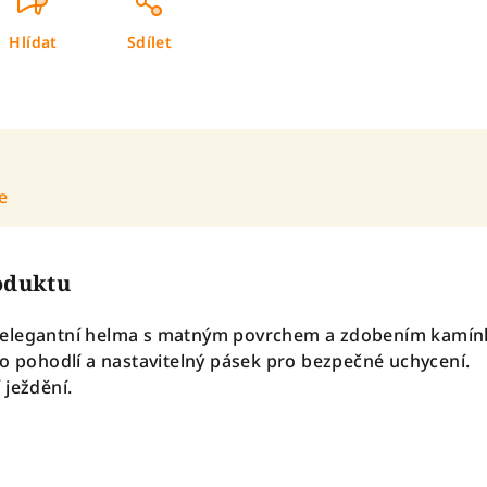
Hlídat
Sdílet
e
roduktu
 elegantní helma s matným povrchem a zdobením kamín
ro pohodlí a nastavitelný pásek pro bezpečné uchycení.
 ježdění.