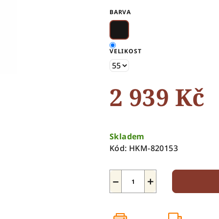
0,0
BARVA
z
5
hvězdiček.
VELIKOST
2 939 Kč
Měrná
cena:
Skladem
Kód:
HKM-820153
−
+