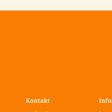
Z
á
Kontakt
Info
p
a