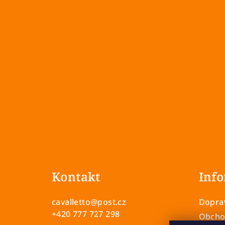
Z
á
Kontakt
Info
p
a
cavalletto
@
post.cz
Doprav
t
+420 777 727 298
Obcho