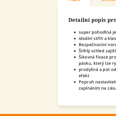
Detailní popis p
super pohodlná je
ideální střih a kla
Bezpečnostní nor
Štíhlý vzhled zaji
Šikovná fixace pr
pásku, který lze r
prodyšná a pot odv
efekt
Popruh nastavite
zapínáním na zás