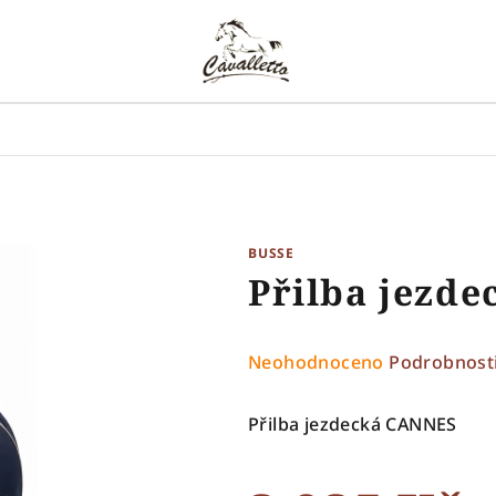
BUSSE
Přilba jezd
Průměrné
Neohodnoceno
Podrobnost
hodnocení
produktu
Přilba jezdecká CANNES
je
0,0
z