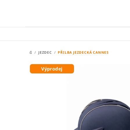
Přejít
na
obsah
/
JEZDEC
/
PŘILBA JEZDECKÁ CANNES
DOMŮ
Výprodej