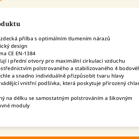
roduktu
zdecká přilba s optimálním tlumením nárazů
sický design
ma CE EN-1384
šťují i přední otvory pro maximální cirkulaci vzduchu
ostřednictvím polstrovaného a stabilizovaného 4 bodové
ychle a snadno individuálně přizpůsobit tvaru hlavy
ádějící vnitřní podšívka, která poskytuje přirozený chlad
lný na délku se samostatným polstrováním a šikovným
uvné moduly