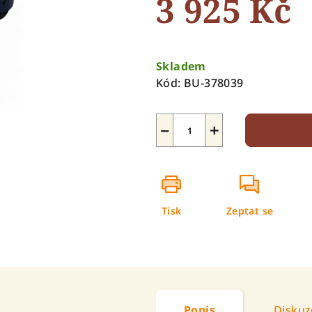
3 925 Kč
5
hvězdiček.
Měrná
cena:
Skladem
Kód:
BU-378039
−
+
Tisk
Zeptat se
Popis
Diskuz