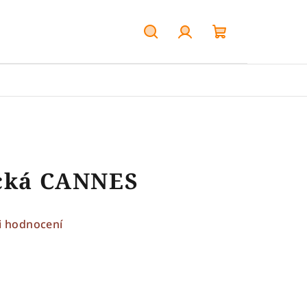
Hledat
Přihlášení
Nákupní
košík
ecká CANNES
i hodnocení